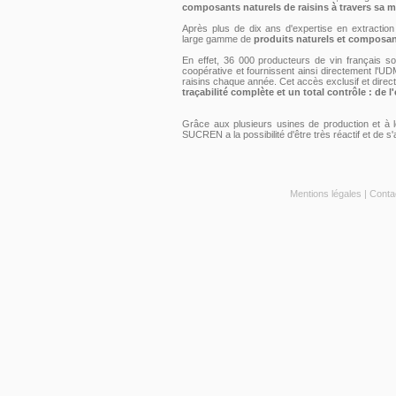
composants naturels de raisins à travers sa 
Après plus de dix ans d'expertise en extractio
large gamme de
produits naturels et composant
En effet, 36 000 producteurs de vin français s
coopérative et fournissent ainsi directement l'
raisins chaque année. Cet accès exclusif et direct
traçabilité complète et un total contrôle : de l'
Grâce aux plusieurs usines de production et à 
SUCREN a la possibilité d'être très réactif et de s'
Mentions légales
|
Conta