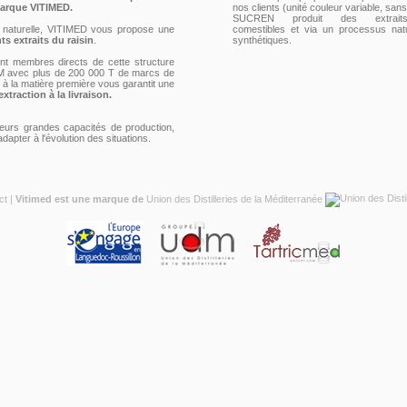
marque VITIMED.
nos clients (unité couleur variable, sans
SUCREN produit des extrai
n naturelle, VITIMED vous propose une
comestibles et via un processus natu
s extraits du raisin
.
synthétiques.
ont membres directs de cette structure
UDM avec plus de 200 000 T de marcs de
 à la matière première vous garantit une
extraction à la livraison.
leurs grandes capacités de production,
adapter à l'évolution des situations.
ct
|
Vitimed est une marque de
Union des Distilleries de la Méditerranée