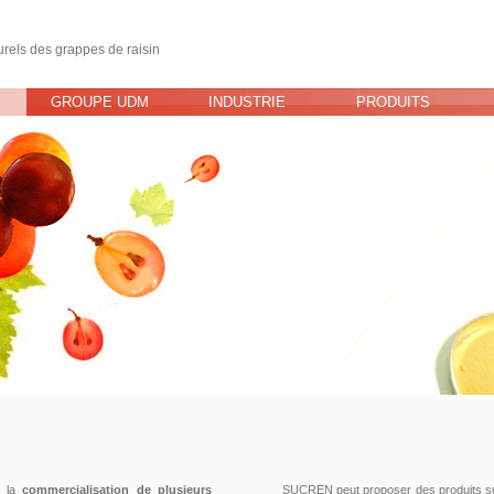
rels des grappes de raisin
GROUPE UDM
INDUSTRIE
PRODUITS
e la
commercialisation de plusieurs
SUCREN peut proposer des produits su