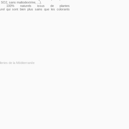
 SO2, sans maltodextrine, ...).
ts 100% naturels issus de plantes
rel qui sont bien plus sains que les colorants